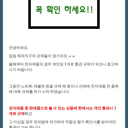
안녕하세요.
점점해외직구의규제들이생기네요ㅠㅠ
올해부터전자제품의경우개인당1개로통관규제가되오니참고하
시기바랍니다.
그동안노트북,태블릿등을규제해왔으나근래에전자제품전품목
에대해
규제를하기시작하였습니다.
전자제품중완제품으로볼수있는상품에한에서는개인통관시1
개로규제
하고
그이상일경우전파법에의거하여적합성평가확인서를받아야만
통관이가능합니다.