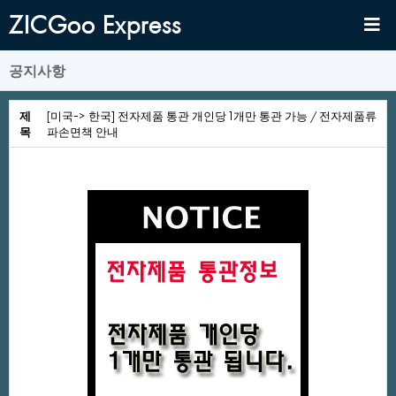
ZICGooExpress
공지사항
제
[미국->한국]전자제품통관개인당1개만통관가능/전자제품류
목
파손면책안내