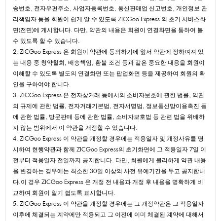
송번호,전자우편주소,사업자등록번호,통신판매업신고번호,개인정보관
리책임자등을회원이쉽게알수있도록ZICGooExpress의초기서비스화
면(전면)에게시합니다.다만,약관의내용은회원이연결화면을통하여볼
수있도록할수있습니다.
2.ZICGooExpress은회원이약관에동의하기에앞서약관에정하여져있
는내용중청약철회,배송책임,환불조건등과같은중요한내용을회원이
이해할수있도록별도의연결화면또는팝업화면등을제공하여회원의확
인을구하여야합니다.
3.ZICGooExpress은전자상거래등에서의소비자보호에관한법률,약관
의규제에관한법률,전자거래기본법,전자서명법,정보통신망이용촉진등
에관한법률,방문판매등에관한법률,소비자보호법등관련법을위배하
지않는범위에서이약관을개정할수있습니다.
4.ZICGooExpress이약관을개정할경우에는적용일자및개정사유를명
시하여현행약관과함께ZICGooExpress의초기화면에그적용일자7일이
전부터적용일자전일까지공지합니다.다만,회원에게불리하게약관내용
을변경하는경우에는최소한30일이상의사전유예기간을두고공지합니
다.이경우ZICGooExpress은개정전내용과개정후내용을명확하게비
교하여회원이알기쉽도록표시합니다.
5.ZICGooExpress이약관을개정할경우에는그개정약관은그적용일자
이후에체결되는계약에만적용되고그이전에이미체결된계약에대해서