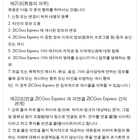
제21조(회원의의무)
회원은다음각호의행위를하여서는안됩니다.
1.신청또는변경시허위내용의등록
2.타인의정보도용
3.ZICGooExpress에게시된정보의변경
4.ZICGooExpress이정한정보이외의정보(컴퓨터프로그램등)등의송신
또는게시
5.ZICGooExpress기타제3자의저작권등지적재산권에대한침해
6.ZICGooExpress기타제3자의명예를손상시키거나업무를방해하는행
위
7.외설또는폭력적인메시지,화상,음성,기타공서양속에반하는정보를
몰에공개또는게시하는행위또는타인을비방하는게시행위
(단,이경우ZICGooExpress은임의적으로게시물을삭제할수있습니다.)
제22조(연결ZICGooExpress과피연결ZICGooExpress간의
관계)
1.상위몰과하위몰이하이퍼링크(예:하이퍼링크의대상에는문자,그림
및동화상등이포함됨)방식등으로연결된경우,전자를연결몰(웹사이트)
이라고하고후자를피연결몰(웹사이트)이라고합니다.
2.연결몰은피연결몰이독자적으로제공하는재화등에의하여회원과행
하는거래에대해서보증책임을지지않는다는뜻을연결몰의초기화면또