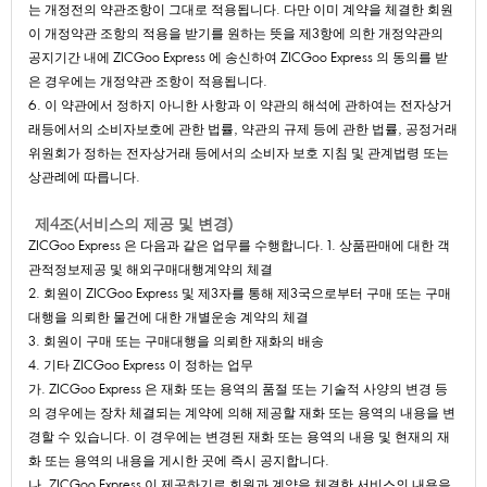
는개정전의약관조항이그대로적용됩니다.다만이미계약을체결한회원
이개정약관조항의적용을받기를원하는뜻을제3항에의한개정약관의
공지기간내에ZICGooExpress에송신하여ZICGooExpress의동의를받
은경우에는개정약관조항이적용됩니다.
6.이약관에서정하지아니한사항과이약관의해석에관하여는전자상거
래등에서의소비자보호에관한법률,약관의규제등에관한법률,공정거래
위원회가정하는전자상거래등에서의소비자보호지침및관계법령또는
상관례에따릅니다.
제4조(서비스의제공및변경)
ZICGooExpress은다음과같은업무를수행합니다.
1.상품판매에대한객
관적정보제공및해외구매대행계약의체결
2.회원이ZICGooExpress및제3자를통해제3국으로부터구매또는구매
대행을의뢰한물건에대한개별운송계약의체결
3.회원이구매또는구매대행을의뢰한재화의배송
4.기타ZICGooExpress이정하는업무
가.ZICGooExpress은재화또는용역의품절또는기술적사양의변경등
의경우에는장차체결되는계약에의해제공할재화또는용역의내용을변
경할수있습니다.이경우에는변경된재화또는용역의내용및현재의재
화또는용역의내용을게시한곳에즉시공지합니다.
나.ZICGooExpress이제공하기로회원과계약을체결한서비스의내용을