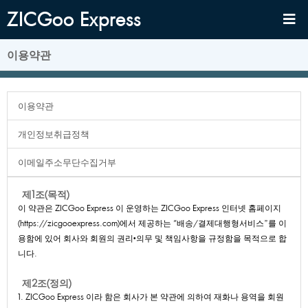
ZICGooExpress
이용약관
이용약관
개인정보취급정책
이메일주소무단수집거부
제1조(목적)
이약관은ZICGooExpress이운영하는ZICGooExpress인터넷홈페이지
(https://zicgooexpress.com)에서제공하는"배송/결제대행형서비스”를이
용함에있어회사와회원의권리•의무및책임사항을규정함을목적으로합
니다.
제2조(정의)
1.ZICGooExpress이라함은회사가본약관에의하여재화나용역을회원