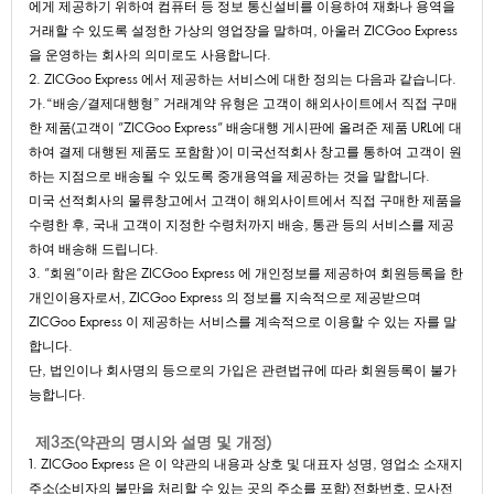
에게제공하기위하여컴퓨터등정보통신설비를이용하여재화나용역을
거래할수있도록설정한가상의영업장을말하며,아울러ZICGooExpress
을운영하는회사의의미로도사용합니다.
2.ZICGooExpress에서제공하는서비스에대한정의는다음과같습니다.
가.“배송/결제대행형”거래계약유형은고객이해외사이트에서직접구매
한제품(고객이"ZICGooExpress"배송대행게시판에올려준제품URL에대
하여결제대행된제품도포함함)이미국선적회사창고를통하여고객이원
하는지점으로배송될수있도록중개용역을제공하는것을말합니다.
미국선적회사의물류창고에서고객이해외사이트에서직접구매한제품을
수령한후,국내고객이지정한수령처까지배송,통관등의서비스를제공
하여배송해드립니다.
3."회원"이라함은ZICGooExpress에개인정보를제공하여회원등록을한
개인이용자로서,ZICGooExpress의정보를지속적으로제공받으며
ZICGooExpress이제공하는서비스를계속적으로이용할수있는자를말
합니다.
단,법인이나회사명의등으로의가입은관련법규에따라회원등록이불가
능합니다.
제3조(약관의명시와설명및개정)
1.ZICGooExpress은이약관의내용과상호및대표자성명,영업소소재지
주소(소비자의불만을처리할수있는곳의주소를포함)전화번호,모사전