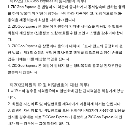
제19조(ZICGooExpress배송대행의의무)
1.ZICGooExpress은법령과이약관이금지하거나공서양속에반하는행위
를하지않으며이약관이정하는바에따라지속적이고,안정적으로재화•
용역을제공하는데최선을다하여야합니다.
2.ZICGooExpress은회원이안전하게인터넷서비스를이용할수있도록
회원의개인정보(신용정보포함)보호를위한보안시스템을갖추어야합니
다.
3.ZICGooExpress은상품이나용역에대하여「표시•광고의공정화에관
한법률」제3조소정의부당한표시•광고행위를함으로써회원이손해를
입은때에는이를배상할책임을집니다.
4.ZICGooExpress은회원이원하지않는영리목적의광고성전자우편을
발송하지않습니다.
제20조(회원의ID및비밀번호에대한의무)
1.제19조의경우를제외한D와비밀번호에관한관리책임은회원에게있습
니다.
2.회원은자신의ID및비밀번호를제3자에게이용하게해서는안됩니다.
3.회원이자신의ID및비밀번호를도난당하거나제3자가사용하고있음을
인지한경우에는바로ZICGooExpress에통보하고ZICGooExpress의안
내가있는경우에는그에따라야합니다.