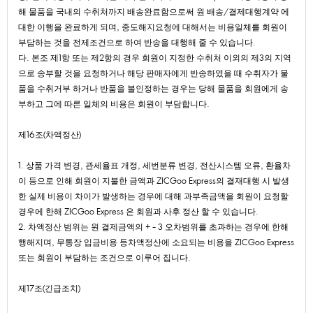
해물품을국내의수취처까지배송완료함으로써원배송/결제대행계약에
대한이행을완료하게되며,중도해지요청에대해서는비용일체를회원이
부담하는것을전제조건으로하여반송을대행해줄수있습니다.
다.본조제1항또는제2항의경우회원이지정한수취처이외의제3의지역
으로송부할것을요청하거나해당판매자에게반송하였을때수취자가물
품을수취거부하거나반품을불인정하는경우는당해물품을회원에게송
부하고그에따른일체의비용은회원이부담합니다.
제16조(차액정산)
1.상품가격변경,관세율표개정,세번분류변경,전산시스템오류,환율차
이등으로인해회원이지불한금액과ZICGooExpress의결재대행시발생
한실제비용이차이가발생하는경우에대해과부족금액을회원이요청할
경우에한해ZICGooExpress은회원과사후정산할수있습니다.
2.차액정산범위는원결제금액의+-3오차범위를초과하는경우에한해
행해지며,무통장입금비용등차액정산에소요되는비용을ZICGooExpress
또는회원이부담하는조건으로이루어집니다.
제17조(긴급조치)