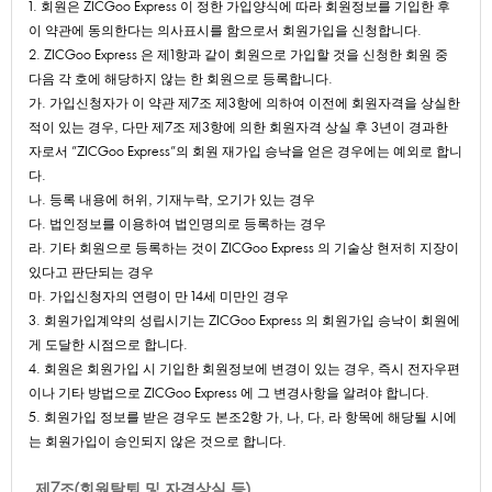
1.회원은ZICGooExpress이정한가입양식에따라회원정보를기입한후
이약관에동의한다는의사표시를함으로서회원가입을신청합니다.
2.ZICGooExpress은제1항과같이회원으로가입할것을신청한회원중
다음각호에해당하지않는한회원으로등록합니다.
가.가입신청자가이약관제7조제3항에의하여이전에회원자격을상실한
적이있는경우,다만제7조제3항에의한회원자격상실후3년이경과한
자로서"ZICGooExpress"의회원재가입승낙을얻은경우에는예외로합니
다.
나.등록내용에허위,기재누락,오기가있는경우
다.법인정보를이용하여법인명의로등록하는경우
라.기타회원으로등록하는것이ZICGooExpress의기술상현저히지장이
있다고판단되는경우
마.가입신청자의연령이만14세미만인경우
3.회원가입계약의성립시기는ZICGooExpress의회원가입승낙이회원에
게도달한시점으로합니다.
4.회원은회원가입시기입한회원정보에변경이있는경우,즉시전자우편
이나기타방법으로ZICGooExpress에그변경사항을알려야합니다.
5.회원가입정보를받은경우도본조2항가,나,다,라항목에해당될시에
는회원가입이승인되지않은것으로합니다.
제7조(회원탈퇴및자격상실등)