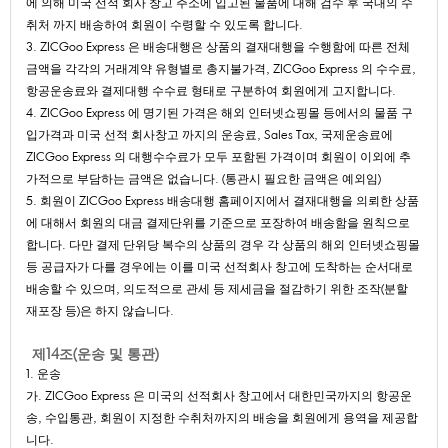
에의해미국선적회사창고주소에입고된물품에대해검수후국내의수
취처까지배송하여회원이수령할수있도록합니다.
3.ZICGooExpress은배송대행은상품의결재대행을수행함에따른전체
금액을각각의거래계약유형별로총지불가격,ZICGooExpress의수수료,
항공운송료와결제대행수수료형태로구분하여회원에게고지합니다.
4.ZICGooExpress에명기된가격은해외인터넷쇼핑몰등에서의물품구
입가격과미국선적회사창고까지의운송료,SalesTax,국제운송료에
ZICGooExpress의대행수수료가모두포함된가격이며회원이이외에추
가적으로부담하는금액은없습니다.(통관시필요한금액은예외임)
5.회원이ZICGooExpress배송대행홈페이지에서결재대행을의뢰한상품
에대해서회원의대금결제단위를기준으로포장하여배송함을원칙으로
합니다.다만결제단위당복수의상품의경우각상품의해외인터넷쇼핑몰
등공급자가다를경우에는이를미국선적회사창고에도착하는순서대로
배송할수있으며,의도적으로관세등제세금을절감하기위한조작(분할
재포장등)은하지않습니다.
제14조(운송및통관)
1.운송
가.ZICGooExpress은미국의선적회사창고에서대한민국까지의항공운
송,수입통관,회원이지정한수취처까지의배송을회원에게용역을제공합
니다.