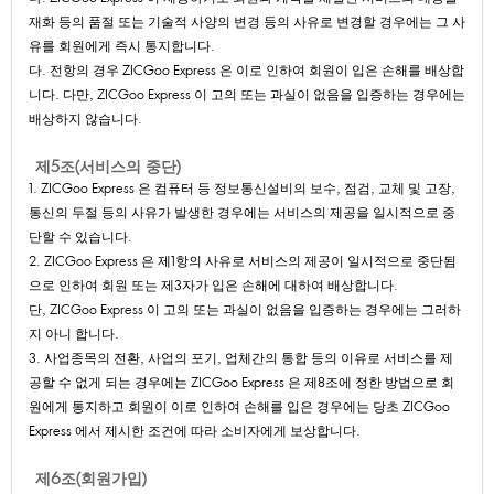
재화등의품절또는기술적사양의변경등의사유로변경할경우에는그사
유를회원에게즉시통지합니다.
다.전항의경우ZICGooExpress은이로인하여회원이입은손해를배상합
니다.다만,ZICGooExpress이고의또는과실이없음을입증하는경우에는
배상하지않습니다.
제5조(서비스의중단)
1.ZICGooExpress은컴퓨터등정보통신설비의보수,점검,교체및고장,
통신의두절등의사유가발생한경우에는서비스의제공을일시적으로중
단할수있습니다.
2.ZICGooExpress은제1항의사유로서비스의제공이일시적으로중단됨
으로인하여회원또는제3자가입은손해에대하여배상합니다.
단,ZICGooExpress이고의또는과실이없음을입증하는경우에는그러하
지아니합니다.
3.사업종목의전환,사업의포기,업체간의통합등의이유로서비스를제
공할수없게되는경우에는ZICGooExpress은제8조에정한방법으로회
원에게통지하고회원이이로인하여손해를입은경우에는당초ZICGoo
Express에서제시한조건에따라소비자에게보상합니다.
제6조(회원가입)