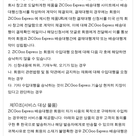
회사창고로도달하게한제품을ZICGooExpress배송대행사이트에서배송
대행신청서를작성하여계약이체결되며,결재대행의경우에는회원이
ZICGooExpress에제시한제품URL에대한결재대행신청서를미국선적회
사창고에전달함으로계약이체결되며,이에대해ZICGooExpress배송대
행이결제확인메일이나해당신청서에덧글로회원에게전달해서이를통보
하여회원과ZICGooExpress배송대행간에결재대행계약또는배송대행계
약이성립됩니다.
2.ZICGooExpress는회원의수입대행요청에대해다음각호에해당하면
승낙하지않을수있습니다.
가.신청내용에허위,기재누락,오기가있는경우
나.회원이관련법령및동약관에서금지하는재화에대해수입대행을요청
하는경우
다.기타수입대행을승낙하는것이ZICGooExpress기술상현저히지장이
있다고판단하는경우
제10조(서비스대상물품)
ZICGooExpress배송대행은회원이자가사용의목적으로구매하여수입하
는경우에만서비스를제공합니다.아래와같은상품의경우고객의동의를
구한후한국으로발송하거나해당발송자에게로반송할수있으며회원의
귀책사유로인해회원의소재가불명확한경우ZICGooExpress배송대행은