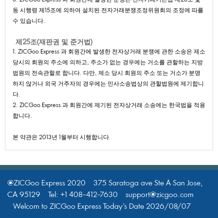
동시행령제15조에의하여설치된전자거래분쟁조정위원회의조정에따를
수있습니다.
제25조(재판권및준거법)
1.ZICGooExpress과회원간에발생한전자상거래분쟁에관한소송은제소
당시의회원의주소에의하고,주소가없는경우에는거소를관할하는지방
법원의전속관할로합니다.다만,제소당시회원의주소또는거소가분명
하지않거나외국거주자의경우에는민사소송법상의관할법원에제기합니
다.
2.ZICGooExpress과회원간에제기된전자상거래소송에는한국법을적용
합니다.
본약관은2013년1월부터시행합니다.
@ZICGooExpress2020375SaratogaaveSteASanJose,
CA95129Tel:+1408-412-7630support@zicgoo.com
WelcomtoZICGooExpressToday’sDate2026/08/07