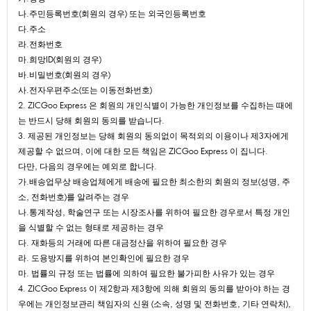
나.주민등록번호(회원의경우)또는외국인등록번호
다.주소
라.전화번호
마.희망ID(회원의경우)
바.비밀번호(회원의경우)
사.전자우편주소(또는이동전화번호)
2.ZICGooExpress은회원의개인식별이가능한개인정보를수집하는때에
는반드시당해회원의동의를받습니다.
3.제공된개인정보는당해회원의동의없이목적외의이용이나제3자에게
제공할수없으며,이에대한모든책임은ZICGooExpress이집니다.
다만,다음의경우에는예외로합니다.
가.배송업무상배송업체에게배송에필요한최소한의회원의정보(성명,주
소,전화번호)를알려주는경우
나.통계작성,학술연구또는시장조사를위하여필요한경우로서특정개인
을식별할수없는형태로제공하는경우
다.재화등의거래에따른대금정산을위하여필요한경우
라.도용방지를위하여본인확인에필요한경우
마.법률의규정또는법률에의하여필요한불가피한사유가있는경우
4.ZICGooExpress이제2항과제3항에의해회원의동의를받아야하는경
우에는개인정보관리책임자의신원(소속,성명및전화번호,기타연락처),