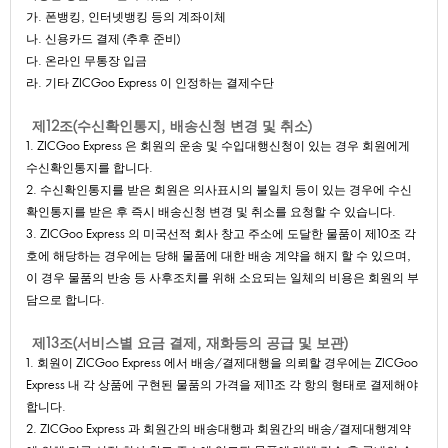
가.폰뱅킹,인터넷뱅킹등의계좌이체
나.신용카드결제(추후준비)
다.온라인무통장입금
라.기타ZICGooExpress이인정하는결제수단
제12조(수신확인통지,배송신청변경및취소)
1.ZICGooExpress은회원의운송및수입대행신청이있는경우회원에게
수신확인통지를합니다.
2.수신확인통지를받은회원은의사표시의불일치등이있는경우에수신
확인통지를받은후즉시배송신청변경및취소를요청할수있습니다.
3.ZICGooExpress의미국선적회사창고주소에도달한물품이제10조각
호에해당하는경우에는당해물품에대한배송계약을해지할수있으며,
이경우물품의반송등사후조치를위해소요되는일체의비용은회원의부
담으로합니다.
제13조(서비스별요금결제,재화등의공급및보관)
1.회원이ZICGooExpress에서배송/결제대행을의뢰할경우에는ZICGoo
Express내각상품에구현된물품의가격을제11조각항의형태로결제해야
합니다.
2.ZICGooExpress과회원간의배송대행과회원간의배송/결제대행계약