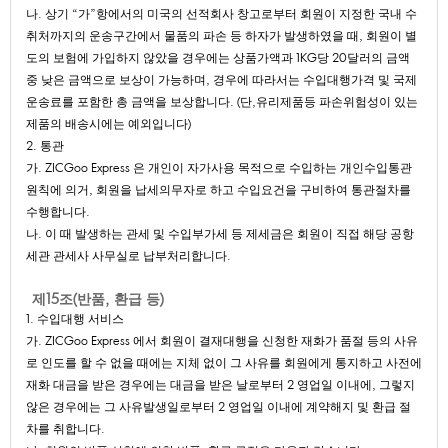
나.상기“가”항에서의미국의선적회사창고로부터회원이지정한국내수
취처까지의운송구간에서물품의파손등하자가발생하였을때,회원이별
도의보험에가입하지않았을경우에는상품가액과1KG당20달러의금액
중낮은금액으로보상이가능하며,경우에따라서는수입대행가격및국제
운송료를포함한총금액을보상합니다.(단,유리제품등파손위험성이있는
제품의배송시에는예외입니다)
2.통관
가.ZICGooExpress은개인이자가사용목적으로수입하는개인수입통관
원칙에의거,회원을납세의무자로하고수입요건을구비하여통관절차를
수행합니다.
나.이때발생하는관세및수입부가세등제세금은회원이직접해당공항
세관관세사사무실로납부처리합니다.
제15조(반품,환급등)
1.수입대행서비스
가.ZICGooExpress에서회원이결재대행을신청한재화가품절등의사유
로인도를할수없을때에는지체없이그사유를회원에게통지하고사전에
재화대금을받은경우에는대금을받은날로부터2영업일이내에,그렇지
않은경우에는그사유발생일로부터2영업일이내에계약해지및환급절
차를취합니다.