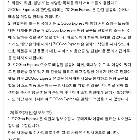
1.회원이위법,불법또는부당한목적을위해서비스를이용한다고
ZICGooExpress이판단할때에는ZICGooExpress은관련물품의수취나
배송을거절할권리를가집니다.
2.관할관청또는당국에의해ZICGooExpress에의해서비스되는물품에
대해제재를받았을때ZICGooExpress은해당물품을관할관청또는당국
에인도하는것을원칙으로합니다.이로인하여회원이손해를입었다고할
지라도해당손해에대해서ZICGooExpress은일체의책임을지지않으며
또한회원은해당물품에대한서비스이용요금및관련비용등의지급의무
를면하지아니합니다.
3.ZICGooExpress주소로배송된물품에악취,액체누수그외이상이있다
고인정됐을경우및기타긴급을필요로하고정당한이유가있다고인정이
됐을경우ZICGooExpress은회원에게해당사실을통지하고해당물품을
별도장소로이동보관하는등임시조치를취할수있습니다.이로인해발
생하는추가비용은회원이부담하여야하며또한회원에게손해가발생하더
라도해당손해에대하여ZICGooExpress은일체의책임을지지않습니다.
제18조(개인정보보호)
1.ZICGooExpress은회원의정보수집시구매계약이행에필요한최소한의
정보를수집합니다.
다음사항을필수사항으로하며그외사항은선택사항으로합니다.
가.성명