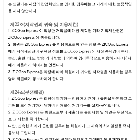
는연결되는시점의팝업화면으로명시한경우에는그거래에대한보증책임
을지지않습니다.
제23조(저작권의귀속및이용제한)
1.ZICGooExpress이작성한저작물에대한저작권기타지적재산권은
ZICGooExpress에귀속합니다.
2.회원은ZICGooExpress를이용함으로써얻은정보중ZICGooExpress
에게지적재산권이귀속된정보를ZICGooExpress의사전승낙없이복제,
송신,출판,배포,방송기타방법에의하여영리목적으로이용하거나제3자
에게이용하게하여서는안됩니다.
3.ZICGooExpress은약정에따라회원에게귀속된저작권을사용하는경우
당해회원에게통보하여야합니다.
제24조(분쟁해결)
1.ZICGooExpress은회원이제기하는정당한의견이나불만을반영하고그
피해를보상처리하기위하여피해보상처리기구를설치•운영합니다.
2.ZICGooExpress은회원으로부터제출되는불만사항및의견은우선적으
로그사항을처리합니다.
다만,신속한처리가곤란한경우에는회원에게그사유와처리일정을즉시
통보해드립니다.
3.ZICGooExpress과회원간에발생한분쟁은전자거래기본법제28조및