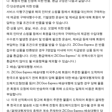
나.회원의반품신청에의한반품,환급규정은다음과같습니다.
①단순변심에의한반품
서비스이행구간별로해외인터넷쇼핑몰등에서회원을대신하여구매하는
데제공된구매대행수수료,기발생한운송비및제세금등에대해회원이부
담하는것을조건으로반품을받을수있습니다.
②상품상이,결실,파손,손상,오염에의한반품
해외인터넷쇼핑몰등에서회원을대신하여구매하는데제공된수입대행
수수료가발생한운송비및반품에필요한운송비,제세금등에대해회원이
부담하는것을조건으로반품을받을수있습니다.ZICGooExpress은반품
접수된상품을반환받은경우3영업일이내에이미지급받은상품등의대
금을환급합니다.(다만,환급액에서ZICGooExpress"의귀책사유가없어
환급하지않아도될비용항목을제외할수있습니다.)
2.배송/결제대행형서비스
가.ZICGooExpress배송대행미국주소에회원이주문한물품이도착하여
한국으로발송되기전에회원의당해물품에대한배송/결제대행계약의중
도해지요청(반품등)이ZICGooExpress배송대행에도달한경우당해물품
은회원의요청에따라반송하며이를위해소요되는일체의비용은회원이
부담합니다.
나.미국선적회사의창고에회원이주문한물품이도착되어회원이결제한
후한국으로발송된시점이후에전항의중도해지요청이접수될경우원배
송/결제대행계약의효력은계속존재하여ZICGooExpress배송대행이당