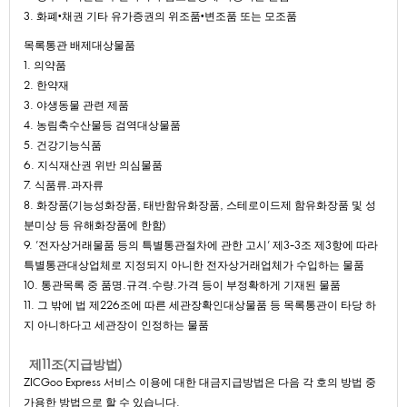
3.화폐•채권기타유가증권의위조품•변조품또는모조품
목록통관배제대상물품
1.의약품
2.한약재
3.야생동물관련제품
4.농림축수산물등검역대상물품
5.건강기능식품
6.지식재산권위반의심물품
7.식품류.과자류
8.화장품(기능성화장품,태반함유화장품,스테로이드제함유화장품및성
분미상등유해화장품에한함)
9.'전자상거래물품등의특별통관절차에관한고시'제3-3조제3항에따라
특별통관대상업체로지정되지아니한전자상거래업체가수입하는물품
10.통관목록중품명.규격.수량.가격등이부정확하게기재된물품
11.그밖에법제226조에따른세관장확인대상물품등목록통관이타당하
지아니하다고세관장이인정하는물품
제11조(지급방법)
ZICGooExpress서비스이용에대한대금지급방법은다음각호의방법중
가용한방법으로할수있습니다.