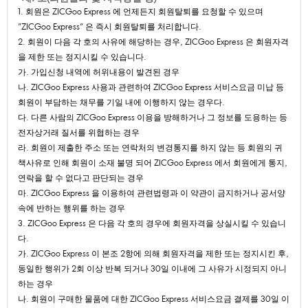
1.회원은ZICGooExpress에언제든지회원탈퇴를요청할수있으며
"ZICGooExpress"은즉시회원탈퇴를처리합니다.
2.회원이다음각호의사유에해당하는경우,ZICGooExpress은회원자격
을제한또는정지시킬수있습니다.
가.가입신청내역에허위내용이발견된경우
나.ZICGooExpress사용과관련하여ZICGooExpress서비스요금미납등
회원이부담하는채무를기일내에이행하지않는경우다.
다.다른사람의ZICGooExpress이용을방해하거나그정보를도용하는등
전자상거래질서를위협하는경우
라.회원이제출한주소또는연락처의변경통지를하지않는등회원의귀
책사유로인해회원이소재불명되어ZICGooExpress에서회원에게통지,
연락을할수없다고판단되는경우
마.ZICGooExpress을이용하여관련법령과이약관이금지하거나공서양
속에반하는행위를하는경우
3.ZICGooExpress은다음각호의경우에회원자격을상실시킬수있습니
다.
가.ZICGooExpress이본조2항에의해회원자격을제한또는정지시킨후,
동일한행위가2회이상반복되거나30일이내에그사유가시정되지아니
하는경우
나.회원이구매한물품에대한ZICGooExpress서비스요금결제를30일이