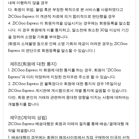
내에이행하지않을경우
다.회원이위법,불법혹은부정한목적으로본서비스를사용하였다고
ZICGooExpress이객관적자료에의거합리적으로판단했을경우
4.ZICGooExpress이회원자격을상실시키는경우에는회원등록을말소합
니다.이경우회원에게이를통지하고,말소전에최소한30일이상의기간
을정하여소명할기회를부여합니다.
(회원의소재불명등으로인해소명기회의제공이어려운경우는ZICGoo
Express의판단으로회원등록을말소할수있습니다.)
제8조(회원에대한통지)
1.ZICGooExpress이회원에대한통지를하는경우,회원이"ZICGoo
Express"과미리약정하여지정한전자우편주소로할수있습니다.
2.ZICGooExpress은불특정다수회원에대한통지의경우1주일이상
ZICGooExpress게시판에게시함으로서개별통지에갈음할수있습니다.
다만,회원본인의거래와관련하여중대한영향을미치는사항에대하여는
개별통지를합니다.
제9조(계약의성립)
ZICGooExpress배송대행은회원과아래의절차를통해배송/결제대행계
약을체결합니다.
1.배송대행의경우에는회원이해외사이트에서직접구매하여미국의선적