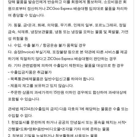
당해물품을발송인에게반송하고이를회원에게통보하며,소요비용은회
원으로부터정산하거나ZICGooExpress배송대행임의대로물품을처리하
여충당할수있습니다.
가.동물,금•은괴,화폐,의약품,무기류,인체의일부,포르노그래피,정밀
금속,석재류,냉장보관물품,냉동또는냉장을요하는물품및폭발물,가연
성위험물등
나.수입,수출불가/항공운송불가품목일경우
다.송장(Invoice)부실기재,포장불량등으로본약관에따른서비스를제공
하기에적절하지않다고ZICGooExpress배송대행이판단하는경우
라.기타관련법령에의하여수출입이제한되는물품을대상으로한경우
-수출입금지품은취급불가
-목록통관배제물품은일반수입신고를하여야합니다.
-제품의재고를보유하고있지않습니다.
-주문한상품의과세가격이15만원이하인경우에도합산하여과세대상에
포함될수있습니다.
관세법제234조(수출입의금지)다음각호의1에해당하는물품은수출또는
수입할수없다.
1.헌법질서를문란하게하거나공공의안녕질서또는풍속을해치는서적•
간행물•도화•영화•음반•비디오물•조각물기타이에준하는물품
2.정부의기밀을누설하거나첩보활동에사용되는물품