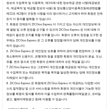
정보의수집목적및이용목적,제3자에대한정보제공관련사항(제공받은
자,제공목적및제공할정보의내용)등정보통신망이용촉진등에관한법률
제22조제2항이규정한사항을미리명시하거나고지해야하며회원은언제
든지이동의를철회할수있습니다.
5.회원은언제든지ZICGooExpress이가지고있는자신의개인정보에대
해열람및오류정정을요구할수있으며ZICGooExpress은이에대해지
체없이필요한조치를취할의무를집니다.회원이오류의정정을요구한경
우에는ZICGooExpress은그오류를정정할때까지당해개인정보를이용
하지않습니다.
6.ZICGooExpress은개인정보보호를위하여관리자를한정하여그수를
최소화하며신용카드,은행계좌등을포함한회원의개인정보의분실,도난,
유출,변조등으로인한회원의손해에대하여모든책임을집니다.
7.ZICGooExpress또는그로부터개인정보를제공받은제3자는개인정보
의수집목적또는제공받은목적을목적을달성한때에는당해개인정보를
지체없이파기합니다.
8.ZICGooExpress은회원에게ZICGooExpress이제공하는다양한서비
스의질적향상및신규서비스등을위하여회원의개인식별이가능한개인
정보를회원의동의를득하여이을수집하여판촉활동(이메일광고,모바일
광고,텔레마케팅광고등)에이용할수있습니다.