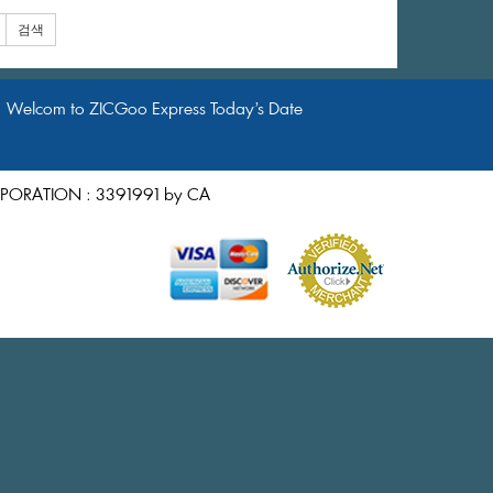
검색
elcomtoZICGooExpressToday’sDate
CORPORATION:3391991byCA