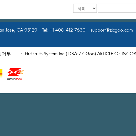
nJose,CA95129Tel:+1408-412-7630support@zicgoo.comW
집거부
·
·FirstFruitsSystemInc.(DBA:ZICGoo)ARTICLEOFIN