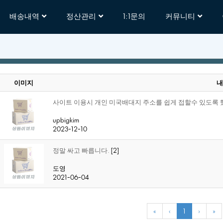
배송내역
정산관리
1:1문의
커뮤니티
이미지
내
사이트이용시개인미국배대지주소를쉽게접할수있도록했
upbigkim
2023-12-10
정말싸고빠릅니다.
[2]
도영
2021-06-04
«
‹
1
›
»