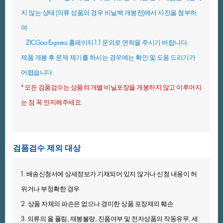
지않는상태(의류상품의경우비닐백개봉전)에서사진을첨부하
여
ZICGooExpress홈페이지1:1문의로연락을주시기바랍니다.
제품개봉후문제제기를하시는경우에는확인및도움드리기가
어렵습니다.
*모든검품검수는상품의개별비닐포장을개봉하지않고이루어지
는점꼭인지해주세요.
검품검수제외대상
1.배송신청서에상세정보가기재되어있지않거나신청내용이허
위거나부정확한경우
2.상품자체의파손은없으나경미한상품포장재의훼손
3.의류의올풀림,재봉불량,진품여부및전자상품의작동유무,세