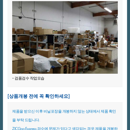
-검품검수작업모습
[상품개봉전에꼭확인하세요]
제품을받으신이후비닐포장을개봉하지않는상태에서제품확인
을부탁드립니다.
ZICGooExpress검수에문제가있다고생각되는경우제품을개봉하