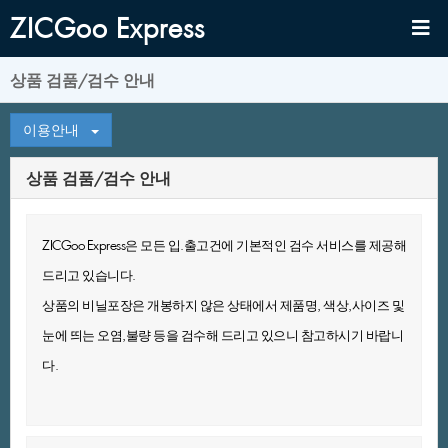
ZICGooExpress
상품검품/검수안내
이용안내
상품검품/검수안내
ZICGooExpress은모든입.출고건에기본적인검수서비스를제공해
드리고있습니다.
상품의비닐포장은개봉하지않은상태에서제품명,색상,사이즈및
눈에띄는오염,불량등을검수해드리고있으니참고하시기바랍니
다.