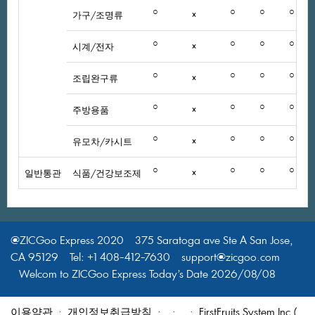
○
○
○
○
가구/조명류
×
○
○
○
○
시계/전자
×
○
○
○
○
조립완구류
×
○
○
○
○
주방용품
×
○
○
○
○
유모차/카시트
×
○
○
○
○
일반통관
식품/건강보조제
×
@ZICGooExpress2020375SaratogaaveSteASanJose,
CA95129Tel:+1408-412-7630support@zicgoo.com
WelcomtoZICGooExpressToday’sDate2026/08/08
이용약관
·
개인정보취급방침
·
·
·FirstFruitsSystemInc.(