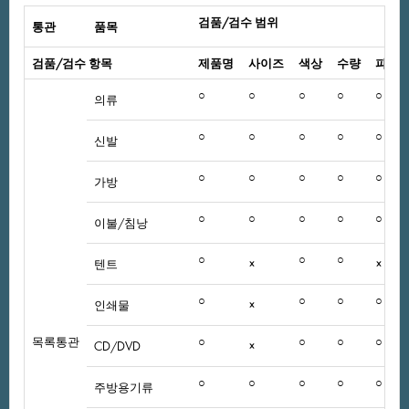
검품/검수범위
통관
품목
검품/검수항목
제품명
사이즈
색상
수량
파손
○
○
○
○
○
의류
○
○
○
○
○
신발
○
○
○
○
○
가방
○
○
○
○
○
이불/침낭
○
○
○
텐트
×
×
○
○
○
○
인쇄물
×
목록통관
○
○
○
○
CD/DVD
×
○
○
○
○
○
주방용기류