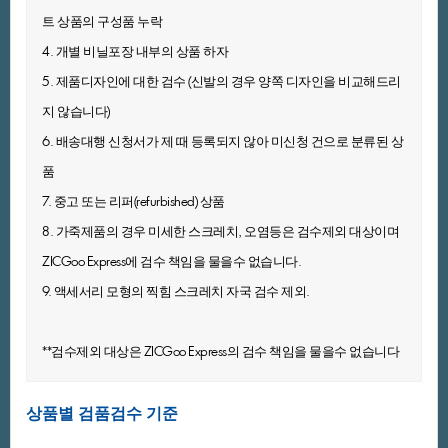
트상품의구성품누락
4.개별비닐포장내부의상품하자
5.제품디자인에대한검수(신발의경우양쪽디자인을비교해드리
지않습니다)
6.배송대행신청서가제때등록되지않아미신청건으로분류된상
품
7.중고또는리퍼(refurbished)상품
8.가죽제품의경우미세한스크레치,오염등은검수제외대상이며
ZICGooExpress에검수책임을물을수없습니다.
9.액세서리모형의찍힘스크레치자국검수제외.
**검수제외대상은ZICGooExpress의검수책임을물을수없습니다
상품별검품검수기준