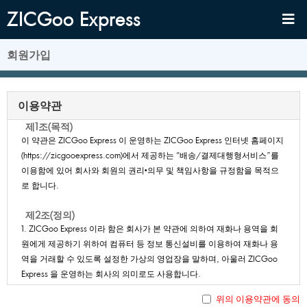
ZICGooExpress
회원가입
이용약관
제1조(목적)
이약관은ZICGooExpress이운영하는ZICGooExpress인터넷홈페이지
(https://zicgooexpress.com)에서제공하는"배송/결제대행형서비스”를
이용함에있어회사와회원의권리•의무및책임사항을규정함을목적으
로합니다.
제2조(정의)
1.ZICGooExpress이라함은회사가본약관에의하여재화나용역을회
원에게제공하기위하여컴퓨터등정보통신설비를이용하여재화나용
역을거래할수있도록설정한가상의영업장을말하며,아울러ZICGoo
Express을운영하는회사의의미로도사용합니다.
2.ZICGooExpress에서제공하는서비스에대한정의는다음과같습니
위의이용약관에동의
다.