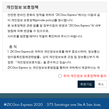
가.“배송/결제대행형”거래계약유형은고객이해외사이트에서직접구
개인정보보호정책
매한제품(고객이"ZICGooExpress"배송대행게시판에올려준제품URL
안전한온라인문화의정착을위하여"ZICGooExpress"에서는다음과같
에대하여결제대행된제품도포함함)이미국선적회사창고를통하여고
이개인정보보호정책(privatepolicy)를명시합니다.
객이원하는지점으로배송될수있도록중개용역을제공하는것을말합
본보호정책은관련법률및정부지침의변경과"ZICGooExpress"의내부
니다.
방침에의해변경될수있으므로,
미국선적회사의물류창고에서고객이해외사이트에서직접구매한제품
사이트를방문할때마다적절히확인하여주시기바랍니다.
을수령한후,국내고객이지정한수령처까지배송,통관등의서비스를
제공하여배송해드립니다.
총칙
3."회원"이라함은ZICGooExpress에개인정보를제공하여회원등록을
1.ZICGooExpress은귀하의개인정보보호를매우중요시하며,정보통신
한개인이용자로서,ZICGooExpress의정보를지속적으로제공받으며
망이용촉진등에관한법률』상의개인정보보호규정및정보통신부가제
ZICGooExpress이제공하는서비스를계속적으로이용할수있는자를
정한『개인정보보호지침』을준수하고있습니다.
말합니다.
ZICGooExpress는개인정보보호방침을통하여귀하께서제공하시는개
단,법인이나회사명의등으로의가입은관련법규에따라회원등록이불
인정보가어떠한용도와방식으로이용되고있으며개인정보보호를위해
가능합니다.
위의개인정보보호정책에동의
어떠한조치가취해지고있는지알려드립니다.
제3조(약관의명시와설명및개정)
회원가입
취소
2.ZICGooExpress은개인정보보호방침을홈페이지가입시에공개함으
1.ZICGooExpress은이약관의내용과상호및대표자성명,영업소소재
로써귀하께서용이하게내용을확인하고가입하실수있도록조치하고
지주소(소비자의불만을처리할수있는곳의주소를포함)전화번호,모
있습니다.
사전송번호,전자우편주소,사업자등록번호,통신판매업신고번호,개인
@ZICGooExpress2020375SaratogaaveSteASanJose,
정보관리책임자등을회원이쉽게알수있도록ZICGooExpress의초기