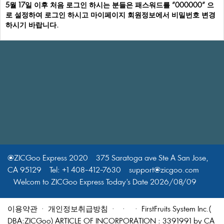
5월17일이후처음로그인하시는분들은패스워드를"000000"으
로설정하여로그인하시고마이페이지회원정보에서비밀번호변경
하시기바랍니다.
@ZICGooExpress2020375SaratogaaveSteASanJose,
CA95129Tel:+1408-412-7630support@zicgoo.com
WelcomtoZICGooExpressToday’sDate2026/08/09
이용약관
·
개인정보취급방침
·
·
·FirstFruitsSystemInc.(
DBA:ZICGoo)ARTICLEOFINCORPORATION:3391991byCA