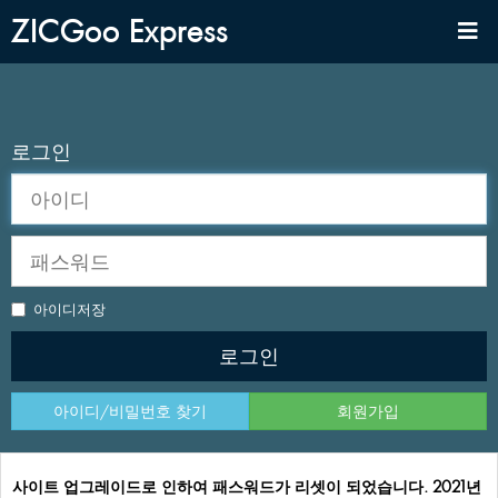
ZICGooExpress
로그인
아
이
디
비
(ID)
밀
번
호
아이디저장
(PW)
로그인
아이디/비밀번호찾기
회원가입
사이트업그레이드로인하여패스워드가리셋이되었습니다.2021년