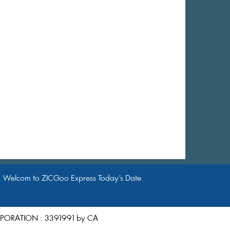
elcomtoZICGooExpressToday’sDate
CORPORATION:3391991byCA