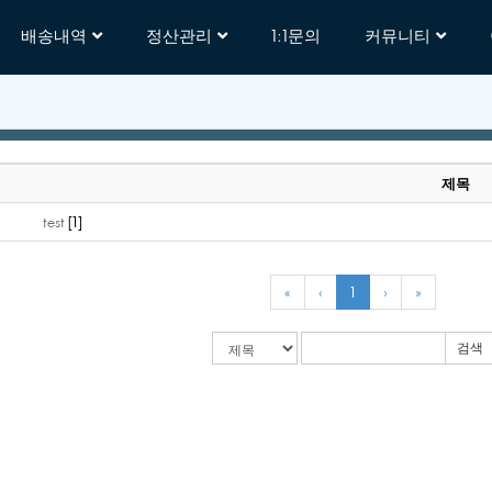
배송내역
정산관리
1:1문의
커뮤니티
제목
test
[1]
«
‹
1
›
»
검색