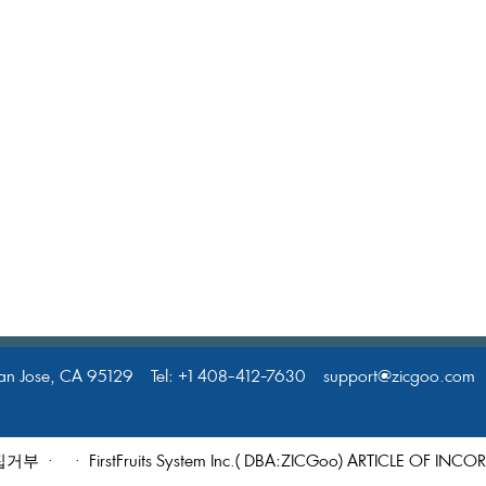
nJose,CA95129Tel:+1408-412-7630support@zicgoo.comW
집거부
·
·FirstFruitsSystemInc.(DBA:ZICGoo)ARTICLEOFIN