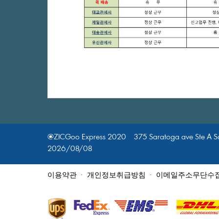
@ZICGooExpress2020375SaratogaaveSteASa
2026/08/08
이용약관
·
개인정보취급방침
·
이메일주소무단수