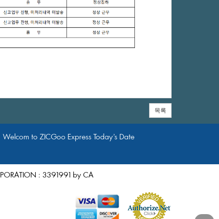
목록
elcomtoZICGooExpressToday’sDate
CORPORATION:3391991byCA