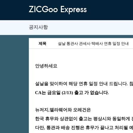
ZICGooExpress
공지사항
제목
설날통관사관세사택배사연휴일정안내
안녕하세요
설날을맞이하여해당연휴일정안내드립니다.참
CA는금요일(2/13)출고가없습니다.
뉴저지,델라웨어와오레건은
한국
휴무와
상관없이
출고는
평상시와
동일하게
다만
,
통관과
배송
진행은
휴무가
끝나고
처리될