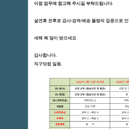
이점
업무에
참고해
주시길
부탁드립니다
.
설연휴전후로검사/검역/배송물량의집중으로
새해복많이받으세요
감사합니다.
직구닷컴일동.