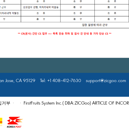
nJose,CA95129Tel:+1408-412-7630support@zicgoo.comW
집거부
·
·FirstFruitsSystemInc.(DBA:ZICGoo)ARTICLEOFIN